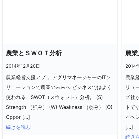
農業とＳＷＯＴ分析
農業
2014年12月20日
2014
農業経営支援アプリ アグリマネージャーのITソ
農業経
リューションで農業の未来へ ビジネスではよく
リュ
使われる、SWOT（スウォット）分析。 (S)
ズ社
Strength （強み） (W) Weakness （弱み） (O)
トで
Oppor […]
イベ
続きを読む
[…]
続き