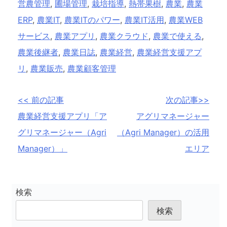
営農管理
,
圃場管理
,
栽培指導
,
熱帯果樹
,
農業
,
農業
ERP
,
農業IT
,
農業ITのパワー
,
農業IT活用
,
農業WEB
サービス
,
農業アプリ
,
農業クラウド
,
農業で使える
,
農業後継者
,
農業日誌
,
農業経営
,
農業経営支援アプ
リ
,
農業販売
,
農業顧客管理
投
<< 前の記事
次の記事>>
農業経営支援アプリ「ア
アグリマネージャー
稿
グリマネージャー（Agri
（Agri Manager）の活用
ナ
Manager）」
エリア
ビ
ゲ
ー
検索
シ
検索