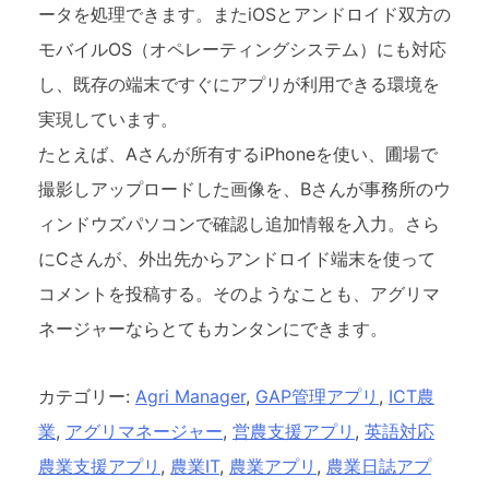
ータを処理できます。またiOSとアンドロイド双方の
モバイルOS（オペレーティングシステム）にも対応
し、既存の端末ですぐにアプリが利用できる環境を
実現しています。
たとえば、Aさんが所有するiPhoneを使い、圃場で
撮影しアップロードした画像を、Bさんが事務所のウ
ィンドウズパソコンで確認し追加情報を入力。さら
にCさんが、外出先からアンドロイド端末を使って
コメントを投稿する。そのようなことも、アグリマ
ネージャーならとてもカンタンにできます。
カテゴリー:
Agri Manager
,
GAP管理アプリ
,
ICT農
業
,
アグリマネージャー
,
営農支援アプリ
,
英語対応
農業支援アプリ
,
農業IT
,
農業アプリ
,
農業日誌アプ