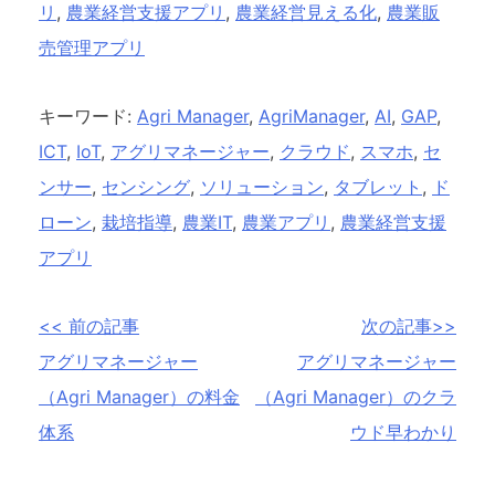
リ
,
農業経営支援アプリ
,
農業経営見える化
,
農業販
売管理アプリ
キーワード:
Agri Manager
,
AgriManager
,
AI
,
GAP
,
ICT
,
IoT
,
アグリマネージャー
,
クラウド
,
スマホ
,
セ
ンサー
,
センシング
,
ソリューション
,
タブレット
,
ド
ローン
,
栽培指導
,
農業IT
,
農業アプリ
,
農業経営支援
アプリ
投
<< 前の記事
次の記事>>
アグリマネージャー
アグリマネージャー
稿
（Agri Manager）の料金
（Agri Manager）のクラ
ナ
体系
ウド早わかり
ビ
ゲ