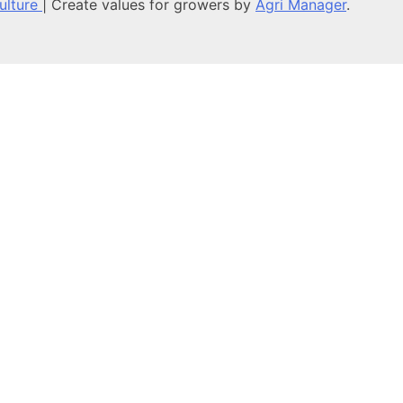
culture
|
Create values for growers by
Agri Manager
.