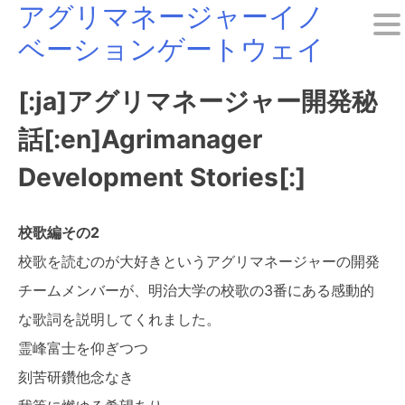
アグリマネージャーイノ
Skip
ベーションゲートウェイ
to
content
[:ja]アグリマネージャー開発秘
話[:en]Agrimanager
Development Stories[:]
校歌編その2
校歌を読むのが大好きというアグリマネージャーの開発
チームメンバーが、明治大学の校歌の3番にある感動的
な歌詞を説明してくれました。
霊峰富士を仰ぎつつ
刻苦研鑽他念なき